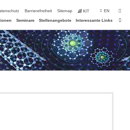
suc
atenschutz
Barrierefreiheit
Sitemap
EN
KIT
Star
tionen
Seminare
Stellenangebote
Interessante Links