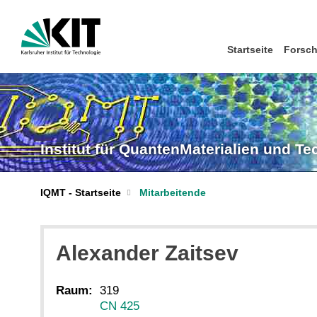
Startseite
Forsc
Institut für QuantenMaterialien und T
IQMT - Startseite
Mitarbeitende
Alexander
Zaitsev
Raum:
319
CN 425